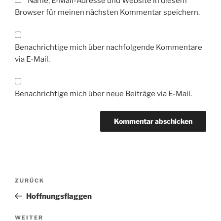
Name, E-Mail-Adresse und Website in diesem
Browser für meinen nächsten Kommentar speichern.
Benachrichtige mich über nachfolgende Kommentare
via E-Mail.
Benachrichtige mich über neue Beiträge via E-Mail.
Beitragsnavigation
Vorheriger
ZURÜCK
Beitrag
Hoffnungsflaggen
Nächster
WEITER