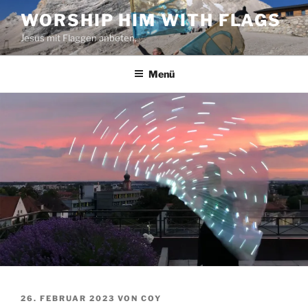
Zum
WORSHIP HIM WITH FLAGS
Inhalt
Jesus mit Flaggen anbeten.
springen
Menü
VERÖFFENTLICHT
26. FEBRUAR 2023
VON
COY