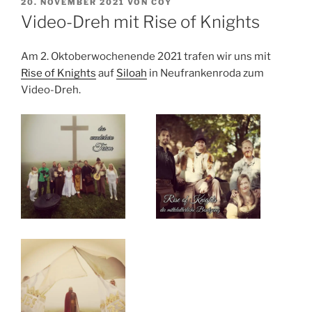
VERÖFFENTLICHT
20. NOVEMBER 2021
VON
COY
AM
Video-Dreh mit Rise of Knights
Am 2. Oktoberwochenende 2021 trafen wir uns mit
Rise of Knights
auf
Siloah
in Neufrankenroda zum
Video-Dreh.